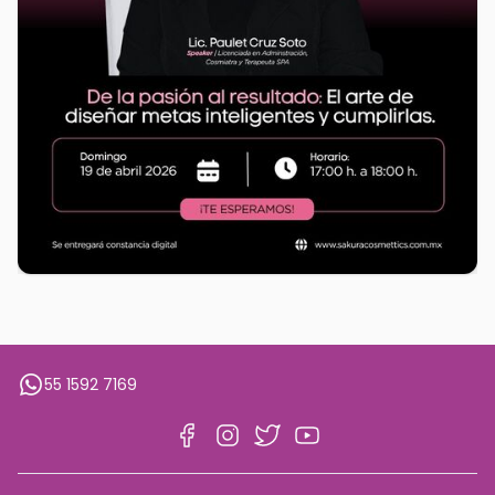
whatsapp
55 1592 7169